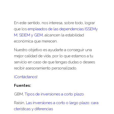
por ejemplo,
cómo crear fondos de emergencias
o
cómo solicitar un préstamo sin importar tu Bur
ó de Crédito
, entre muchos otros.
En este sentido, nos interesa, sobre todo, lograr
que los
empleados de las dependencias ISSEMy
M, SEIEM y GEM
, alcancen la estabilidad
económica que merecen.
Nuestro objetivo es ayudarte a conseguir una
mejor calidad de vida, por lo que estamos a tu
servicio en caso de que tengas dudas o desees
recibir asesoramiento personalizado.
¡Contáctanos
!
Fuentes:
GBM,
Tipos de inversiones a corto plazo
Raisin,
Las inversiones a corto o largo plazo: cara
cterísticas y diferencias