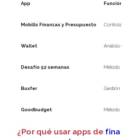
App
Función princip
Mobills Finanzas y Presupuesto
Controlar gastos
Wallet
Análisis de hábit
Desafío 52 semanas
Método de ahorr
Buxfer
Gestión integral 
Goodbudget
Método de sobres
¿Por qué usar apps de
fina