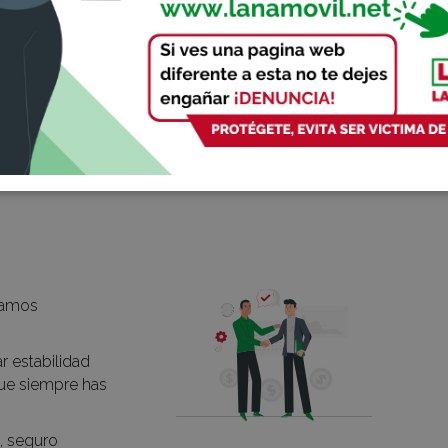
opera este nuevo método de fraude sobre tu p
personal.
DESCÚBRELO
eramos
r estabilidad
ue siempre has
, seguro