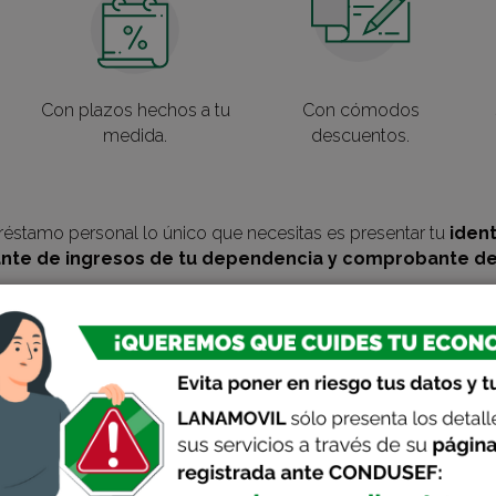
Con plazos hechos a tu
Con cómodos
medida.
descuentos.
réstamo personal lo único que necesitas es presentar tu
ident
te de ingresos de tu dependencia y comprobante de 
¡Queremos que cuides tu 
Evita poner en riesgo tus datos y tu dinero, co