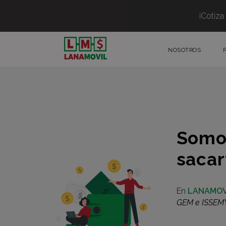
¡Cotiza
NOSOTROS
Somos
saca
En
LANAMOV
GEM e ISSEM