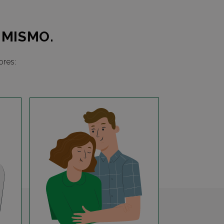
 MISMO.
ores: