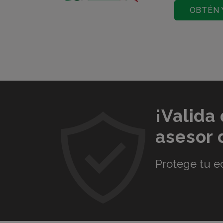
OBTÉN 
¡Valida
asesor
Protege tu e