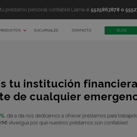
 tu préstamo personal confiable! Llama al
5525863878 o 5552
PRODUCTOS
SUCURSALES
CONTACTO
BLOG
 tu institución financier
rte
de cualquier
emergenc
IL
día a día nos dedicamos a ofrecer préstamos para trabaja
YM)
. ¡Averigua por qué nuestros préstamos son confiables!