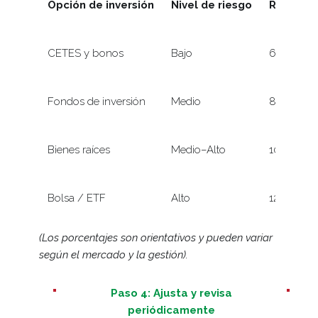
Opción de inversión
Nivel de riesgo
Rendimi
CETES y bonos
Bajo
6–9% anua
Fondos de inversión
Medio
8–12% anu
Bienes raíces
Medio–Alto
10–15% an
Bolsa / ETF
Alto
12–20% an
(Los porcentajes son orientativos y pueden variar
según el mercado y la gestión).
Paso 4: Ajusta y revisa
periódicamente