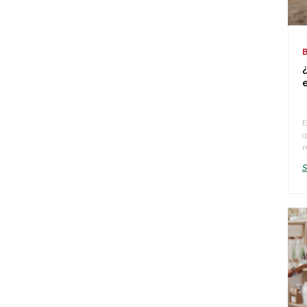
E
q
m