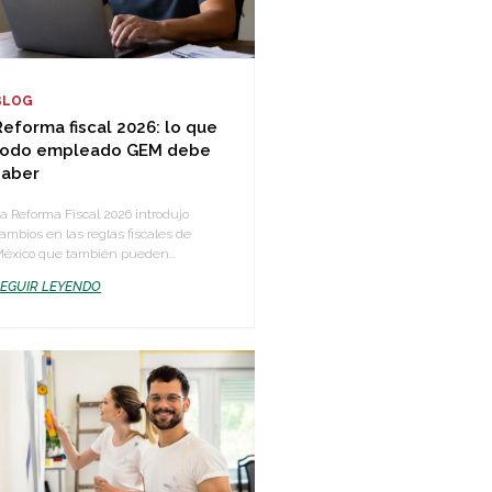
BLOG
Reforma fiscal 2026: lo que
todo empleado GEM debe
saber
a Reforma Fiscal 2026 introdujo
ambios en las reglas fiscales de
éxico que también pueden...
SEGUIR LEYENDO