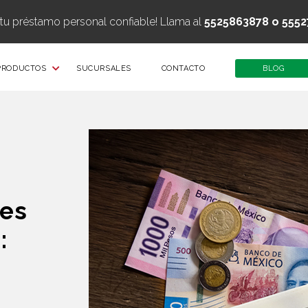
 tu préstamo personal confiable! Llama al
5525863878 o 5552
PRODUCTOS
SUCURSALES
CONTACTO
BLOG
les
: