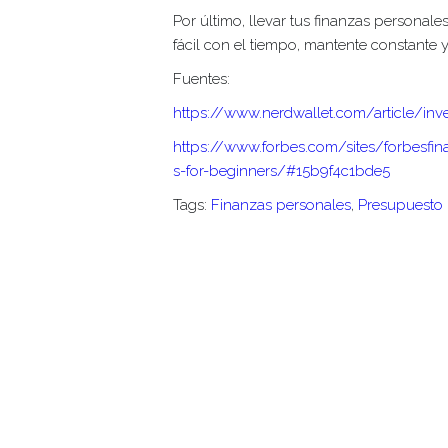
Por último, llevar tus finanzas personale
fácil con el tiempo, mantente constante
Fuentes:
https://www.nerdwallet.com/article/inve
https://www.forbes.com/sites/forbesfi
s-for-beginners/#15b9f4c1bde5
Tags:
Finanzas personales
,
Presupuesto