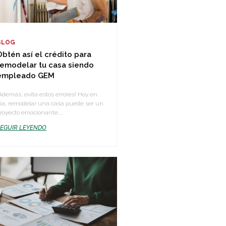
BLOG
Obtén así el crédito para
remodelar tu casa siendo
empleado GEM
Además, evita estos errores! Hoy en
ía, remodelar una casa puede ser un
royecto emocionante,...
SEGUIR LEYENDO