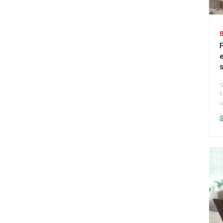
S
f
p