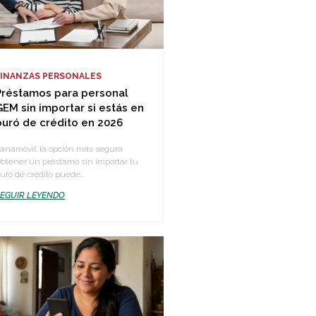
FINANZAS PERSONALES
Préstamos para personal
GEM sin importar si estás en
buró de crédito en 2026
anamóvil: la opción más segura
btener un préstamo sin importar tu
uró de crédito puede...
SEGUIR LEYENDO