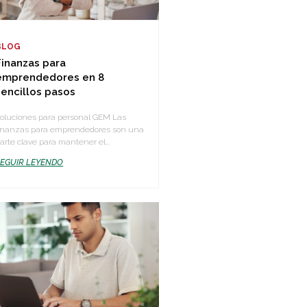
BLOG
Finanzas para
emprendedores en 8
sencillos pasos
oluciones para personal GEM Las
inanzas para emprendedores son una
arte clave para mantener el...
SEGUIR LEYENDO