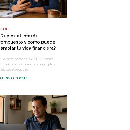
BLOG
¿Qué es el interés
compuesto y cómo puede
cambiar tu vida financiera?
uía para personal GEM El interés
ompuesto es uno de los conceptos
ás poderosos de...
SEGUIR LEYENDO