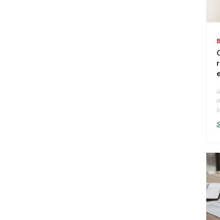
¡
d
p